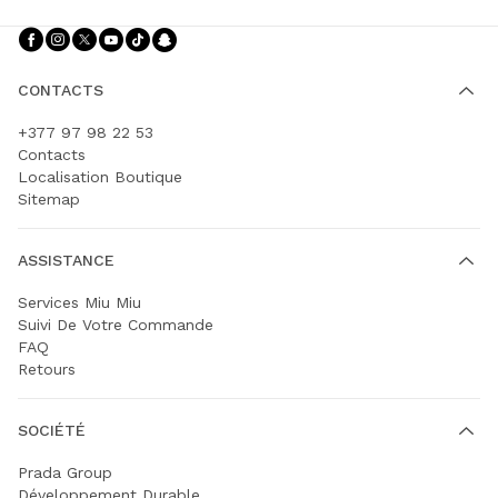
Suivez-nous facebook
Suivez-nous instagram
Suivez-nous twitter
Suivez-nous youtube
Suivez-nous tiktok
Suivez-nous snapchat
CONTACTS
+377 97 98 22 53
Contacts
Localisation Boutique
Sitemap
ASSISTANCE
Services Miu Miu
Suivi De Votre Commande
FAQ
Retours
SOCIÉTÉ
Prada Group
Développement Durable