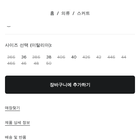
색상:
올리브 그린
홈
/
의류
/
스커트
팔로우하기 facebook
팔로우하기 instagram
팔로우하기 twitter
팔로우하기 youtube
팔로우하기 tiktok
연락처
사이즈 선택 (이탈리아):
080-522-7198
36S
36
38S
38
40S
40
42S
42
44S
44
연락처
46S
46
48
50
매장 찾기
사이트맵
장바구니에 추가하기
지원
미우미우 서비스
매장찾기
주문 추적
FAQ
제품 상세 정보
반품
배송 및 반품
회사