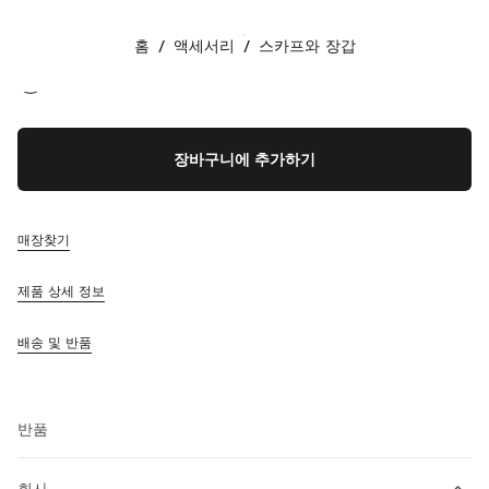
색상:
옐로우/터콰이즈
홈
/
액세서리
/
스카프와 장갑
팔로우하기 facebook
팔로우하기 instagram
팔로우하기 twitter
팔로우하기 youtube
팔로우하기 tiktok
연락처
장바구니에 추가하기
080-522-7198
연락처
매장 찾기
매장찾기
사이트맵
제품 상세 정보
지원
배송 및 반품
미우미우 서비스
주문 추적
FAQ
반품
회사