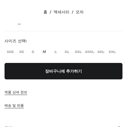
색상:
헤마타이트
홈
/
액세서리
/
모자
팔로우하기 facebook
팔로우하기 instagram
팔로우하기 twitter
팔로우하기 youtube
팔로우하기 tiktok
연락처
사이즈 선택:
080-522-7198
XXS
XS
S
M
L
XL
XXL
XXXL
4XL
5XL
연락처
매장 찾기
사이트맵
장바구니에 추가하기
지원
제품 상세 정보
미우미우 서비스
주문 추적
배송 및 반품
FAQ
반품
회사