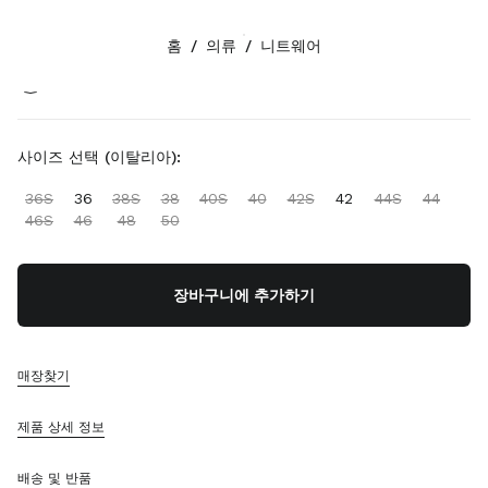
색상:
슬레이트 그레이
홈
/
의류
/
니트웨어
팔로우하기 facebook
팔로우하기 instagram
팔로우하기 twitter
팔로우하기 youtube
팔로우하기 tiktok
연락처
사이즈 선택 (이탈리아):
080-522-7198
36S
36
38S
38
40S
40
42S
42
44S
44
연락처
46S
46
48
50
매장 찾기
사이트맵
장바구니에 추가하기
지원
미우미우 서비스
매장찾기
주문 추적
FAQ
제품 상세 정보
반품
배송 및 반품
회사