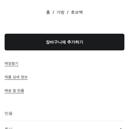
색상:
캐러멜
홈
/
가방
/
호보백
팔로우하기 facebook
팔로우하기 instagram
팔로우하기 twitter
팔로우하기 youtube
팔로우하기 tiktok
연락처
장바구니에 추가하기
080-522-7198
연락처
매장 찾기
매장찾기
사이트맵
제품 상세 정보
지원
배송 및 반품
미우미우 서비스
주문 추적
FAQ
반품
회사