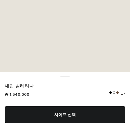
색상:
코코아 브라운
새틴 발레리나
₩ 1,540,000
+ 1
사이즈 선택