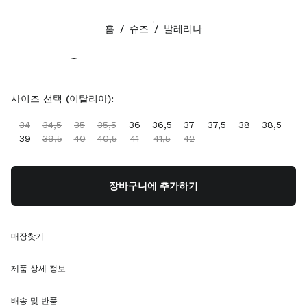
색상:
코코아 브라운
홈
/
슈즈
/
발레리나
팔로우하기 facebook
팔로우하기 instagram
팔로우하기 twitter
팔로우하기 youtube
팔로우하기 tiktok
연락처
사이즈 선택 (이탈리아):
080-522-7198
34
34,5
35
35,5
36
36,5
37
37,5
38
38,5
연락처
39
39,5
40
40,5
41
41,5
42
매장 찾기
사이트맵
장바구니에 추가하기
지원
미우미우 서비스
매장찾기
주문 추적
FAQ
제품 상세 정보
반품
배송 및 반품
회사