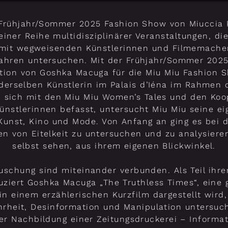
 Frühjahr/Sommer 2025 Fashion Show von Miuccia P
iner Reihe multidisziplinärer Veranstaltungen, die
 mit wegweisenden Künstlerinnen und Filmemache
ahren untersuchen. Mit der Frühjahr/Sommer 2025 
ntion von Goshka Macuga für die Miu Miu Fashion 
 derselben Künstlerin im Palais d’Iéna im Rahmen 
ie sich mit den Miu Miu Women’s Tales und den Koo
ünstlerinnen befasst, untersucht Miu Miu seine e
Kunst, Kino und Mode. Von Anfang an ging es bei
n von Eitelkeit zu untersuchen und zu analysiere
selbst sehen, aus ihrem eigenen Blickwinkel.
äuschung sind miteinander verbunden. Als Teil ihre
uziert Goshka Macuga „The Truthless Times“, eine 
in einem erzählerischen Kurzfilm dargestellt wird
rheit, Desinformation und Manipulation untersuc
der Nachbildung einer Zeitungsdruckerei – Inform