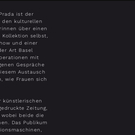
rada ist der
 den kulturellen
rinnen über einen
Kollektion selbst,
Show und einer
der Art Basel
perationen mit
igenen Gespräche
 diesem Austausch
n, wie Frauen sich
r künstlerischen
gedruckte Zeitung,
, wobei beide die
hen. Das Publikum
ationsmaschinen,