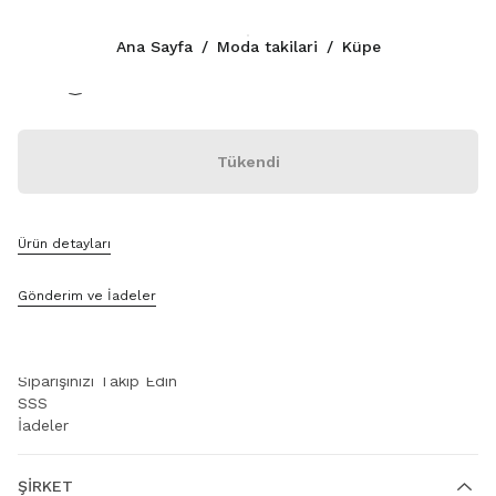
Renk:
Beyaz
Ana Sayfa
/
Moda takilari
/
Küpe
İLETIŞIM
Tükendi
+90 212 80 80 101
WhatsApp Üzerinden Mesaj Gönderin
İletişim
Mağaza Bul
Ürün detayları
Site Haritası
Gönderim ve İadeler
DESTEK
Miu Miu Hizmetleri
Siparişinizi Takip Edin
SSS
İadeler
ŞIRKET