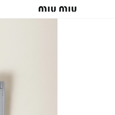
MiuMiu logo