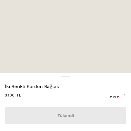
Renk:
Bordo/Beyaz
İki Renkli Kordon Bağcık
3.100 TL
+ 5
Tükendi