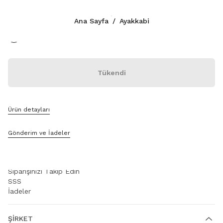
Renk:
Bordo/Beyaz
Ana Sayfa
/
Ayakkabi
İLETIŞIM
Tükendi
+90 212 80 80 101
WhatsApp Üzerinden Mesaj Gönderin
İletişim
Mağaza Bul
Ürün detayları
Site Haritası
Gönderim ve İadeler
DESTEK
Miu Miu Hizmetleri
Siparişinizi Takip Edin
SSS
İadeler
ŞIRKET