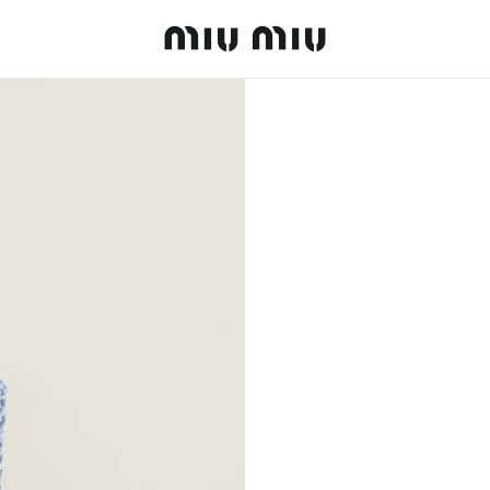
MiuMiu logo