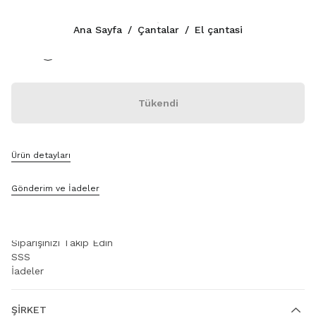
Renk:
Kahverengi
Ana Sayfa
/
Çantalar
/
El çantasi
İLETIŞIM
Tükendi
+90 212 80 80 101
WhatsApp Üzerinden Mesaj Gönderin
İletişim
Mağaza Bul
Ürün detayları
Site Haritası
Gönderim ve İadeler
DESTEK
Miu Miu Hizmetleri
Siparişinizi Takip Edin
SSS
İadeler
ŞIRKET