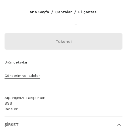
Renk:
Karamel
Ana Sayfa
/
Çantalar
/
El çantasi
İLETIŞIM
Tükendi
+90 212 80 80 101
WhatsApp Üzerinden Mesaj Gönderin
İletişim
Mağaza Bul
Ürün detayları
Site Haritası
Gönderim ve İadeler
DESTEK
Miu Miu Hizmetleri
Siparişinizi Takip Edin
SSS
İadeler
ŞIRKET