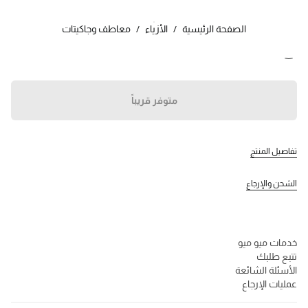
اللون:
أخضر
الصفحة الرئيسية
/
الأزياء
/
معاطف وجاكيتات
تابعنا facebook
تابعنا instagram
تابعنا twitter
تابعنا youtube
تابعنا tiktok
تابعنا snapchat
جهات الاتصال
متوفر قريباً
8002440246
تواصل معنا عبر WhatsApp
جهات الاتصال
تفاصيل المنتج
مُحدِد موقع المتجر
خريطة الموقع
الشحن والإرجاع
الدعم
خدمات ميو ميو
تتبع طلبك
الأسئلة الشائعة
عمليات الإرجاع