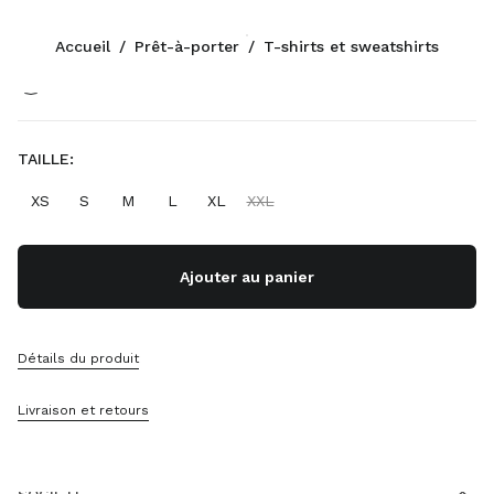
Couleur:
Blanc
Accueil
/
Prêt-à-porter
/
T-shirts et sweatshirts
Suivez-nous facebook
Suivez-nous instagram
Suivez-nous twitter
Suivez-nous youtube
Suivez-nous tiktok
Suivez-nous snapchat
CONTACTS
TAILLE:
+377 97 98 22 53
XS
S
M
L
XL
XXL
Contacts
Localisation Boutique
Sitemap
Ajouter au panier
ASSISTANCE
Détails du produit
Services Miu Miu
Suivi De Votre Commande
Livraison et retours
FAQ
Retours
SOCIÉTÉ