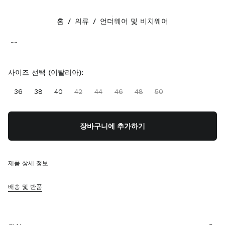
색상:
블랙
홈
/
의류
/
언더웨어 및 비치웨어
팔로우하기 facebook
팔로우하기 instagram
팔로우하기 twitter
팔로우하기 youtube
팔로우하기 tiktok
연락처
사이즈 선택 (이탈리아):
080-522-7198
36
38
40
42
44
46
48
50
연락처
매장 찾기
사이트맵
장바구니에 추가하기
지원
제품 상세 정보
미우미우 서비스
주문 추적
배송 및 반품
FAQ
반품
회사