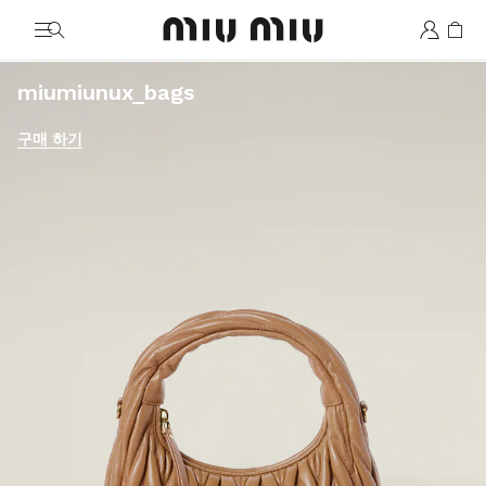
MiuMiu logo
2026 가을/겨울 컬렉션
miumiunux_bags
구매 하기
구매 하기