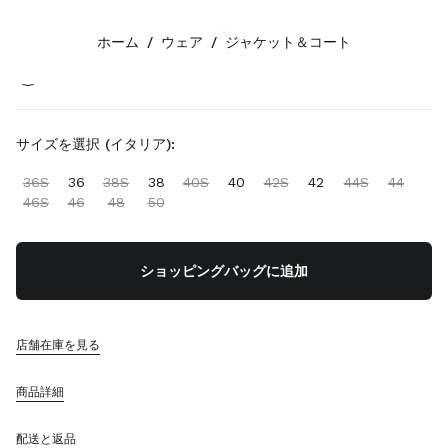
カラー:
クレイ／ネイビー
ホーム
/
ウェア
/
ジャケット＆コート
フォローする facebook
フォローする instagram
フォローする twitter
フォローする youtube
フォローする tiktok
フォローする line
お問い合わせ
サイズを選択 (イタリア):
0120-45-1993
36S
36
38S
38
40S
40
42S
42
44S
44
お問い合わせ
46S
46
48
50
店舗検索
サイトマップ
ショッピングバッグに追加
サポート
ミュウミュウのサービス
店舗在庫を見る
ご注文の追跡
FAQ
商品詳細
返品
配送と返品
会社