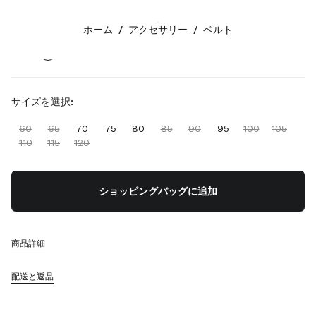
カラー:
オリーブグリーン
ホーム
/
アクセサリー
/
ベルト
フォローする facebook
フォローする instagram
フォローする twitter
フォローする youtube
フォローする tiktok
フォローする line
お問い合わせ
サイズを選択:
0120-45-1993
60
65
70
75
80
85
90
95
100
105
お問い合わせ
110
115
120
店舗検索
サイトマップ
ショッピングバッグに追加
サポート
ミュウミュウのサービス
商品詳細
ご注文の追跡
FAQ
配送と返品
返品
会社