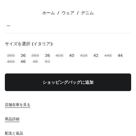
カラー:
サファイアブルー
ホーム
/
ウェア
/
デニム
フォローする facebook
フォローする instagram
フォローする twitter
フォローする youtube
フォローする tiktok
フォローする line
お問い合わせ
サイズを選択 (イタリア):
0120-45-1993
36S
36
38S
38
40S
40
42S
42
44S
44
お問い合わせ
46S
46
48
50
店舗検索
サイトマップ
ショッピングバッグに追加
サポート
ミュウミュウのサービス
店舗在庫を見る
ご注文の追跡
FAQ
商品詳細
返品
配送と返品
会社