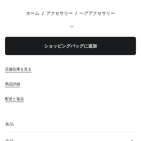
カラー:
アマラントレッド
ホーム
/
アクセサリー
/
ヘアアクセサリー
フォローする facebook
フォローする instagram
フォローする twitter
フォローする youtube
フォローする tiktok
フォローする line
お問い合わせ
ショッピングバッグに追加
0120-45-1993
お問い合わせ
店舗検索
店舗在庫を見る
サイトマップ
商品詳細
サポート
配送と返品
ミュウミュウのサービス
ご注文の追跡
FAQ
返品
会社