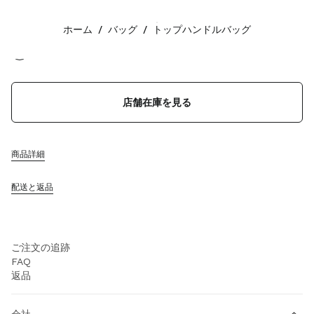
カラー:
ブラック
ホーム
/
バッグ
/
トップハンドルバッグ
フォローする facebook
フォローする instagram
フォローする twitter
フォローする youtube
フォローする tiktok
フォローする line
お問い合わせ
店舗在庫を見る
0120-45-1993
お問い合わせ
店舗検索
商品詳細
サイトマップ
配送と返品
サポート
ミュウミュウのサービス
ご注文の追跡
FAQ
返品
会社