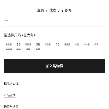
颜色:
蓝色 / 象牙色
主页
/
成衣
/
针织衫
关注我们 facebook
关注我们 instagram
关注我们 twitter
关注我们 youtube
联系方式
请选择尺码 (意大利):
+852 2603 9501
36S
36
38S
38
40S
40
42S
42
44S
44
通过WhatsApp与我们联系
46S
46
48
50
联系方式
查找精品店
网站地图
加入购物袋
支持
精品店查找
Miu Miu服务
追踪订单
产品详情
常见问题
退货
送货与退货