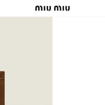
MiuMiu logo