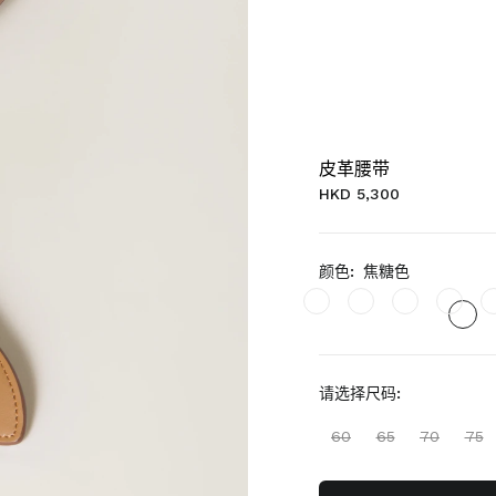
皮革腰带
HKD 5,300
颜色:
焦糖色
请选择尺码:
60
65
70
75