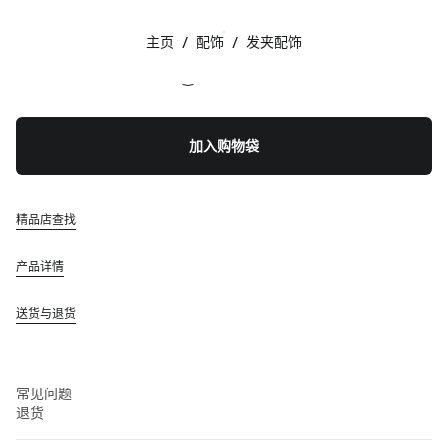
颜色:
紫红色
主页
/
配饰
/
发夹配饰
关注我们 facebook
关注我们 instagram
关注我们 twitter
关注我们 youtube
联系方式
加入购物袋
+852 2603 9501
通过WhatsApp与我们联系
联系方式
精品店查找
查找精品店
网站地图
产品详情
支持
送货与退货
Miu Miu服务
追踪订单
常见问题
退货