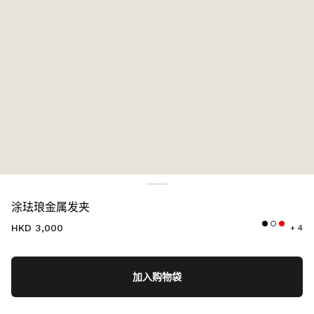
颜色:
紫红色
涂珐琅金属发夹
HKD 3,000
+ 4
加入购物袋