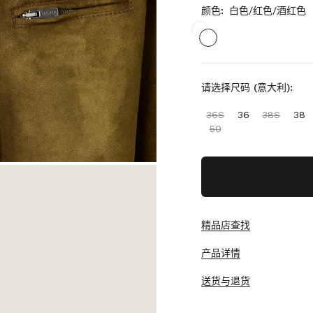
颜色:
白色/红色/酒红色
请选择尺码 (意大利):
36S
36
38S
38
50
精品店查找
产品详情
送货与退货