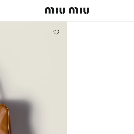
MiuMiu logo