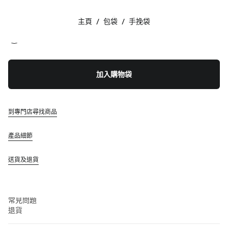
顏色:
黑色
主頁
/
包袋
/
手挽袋
追蹤我們 facebook
追蹤我們 instagram
追蹤我們 twitter
追蹤我們 youtube
聯絡方法
加入購物袋
+852 2603 9501
透過 WhatsApp 給我們留言
聯絡方法
到專門店尋找商品
查找專門店
網站地圖
產品細節
支援
送貨及退貨
Miu Miu 服務
追蹤訂單
常見問題
退貨