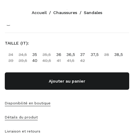
Couleur:
Blanc
Accueil
/
Chaussures
/
Sandales
Suivez-nous facebook
Suivez-nous instagram
Suivez-nous twitter
Suivez-nous youtube
Suivez-nous tiktok
Suivez-nous snapchat
CONTACTS
TAILLE (IT):
+33 1 889 91 946
34
34,5
35
35,5
36
36,5
37
37,5
38
38,5
Écrivez-Nous Sur WhatsApp
39
39,5
40
40,5
41
41,5
42
Contacts
Localisation Boutique
Sitemap
Ajouter au panier
ASSISTANCE
Disponibilité en boutique
Services Miu Miu
Suivi De Votre Commande
Détails du produit
FAQ
Retours
Livraison et retours