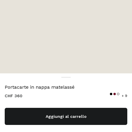
Colore:
Perla
Portacarte in nappa matelassé
CHF 360
+ 9
Aggiungi al carrello