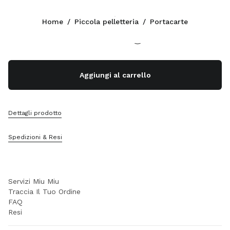
Colore:
Perla
Home
/
Piccola pelletteria
/
Portacarte
Seguici facebook
Seguici instagram
Seguici twitter
Seguici youtube
Seguici tiktok
Seguici snapchat
CONTATTI
Aggiungi al carrello
+41 43 508 3668
Scrivici Su Whatsapp
Contatti
Dettagli prodotto
Trova Un Negozio
Sitemap
Spedizioni & Resi
SUPPORTO
Servizi Miu Miu
Traccia Il Tuo Ordine
FAQ
Resi