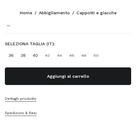
Colore:
Timo
Home
/
Abbigliamento
/
Cappotti e giacche
Seguici facebook
Seguici instagram
Seguici twitter
Seguici youtube
Seguici tiktok
Seguici snapchat
CONTATTI
SELEZIONA TAGLIA (IT):
+41 43 508 3668
36
38
40
42
44
46
48
50
Scrivici Su Whatsapp
Contatti
Trova Un Negozio
Aggiungi al carrello
Sitemap
SUPPORTO
Dettagli prodotto
Servizi Miu Miu
Spedizioni & Resi
Traccia Il Tuo Ordine
FAQ
Resi