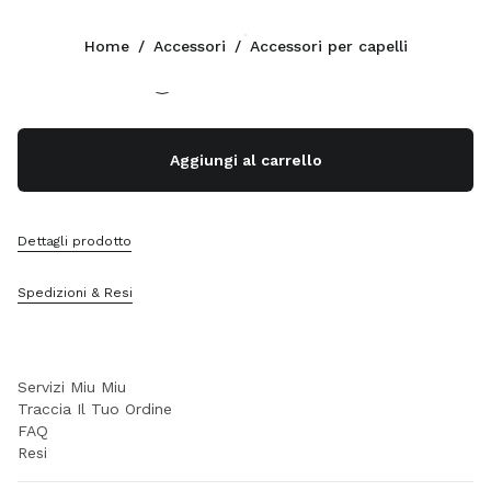
Colore:
Pervinca
Home
/
Accessori
/
Accessori per capelli
Seguici facebook
Seguici instagram
Seguici twitter
Seguici youtube
Seguici tiktok
Seguici snapchat
CONTATTI
Aggiungi al carrello
+41 43 508 3668
Scrivici Su Whatsapp
Contatti
Dettagli prodotto
Trova Un Negozio
Sitemap
Spedizioni & Resi
SUPPORTO
Servizi Miu Miu
Traccia Il Tuo Ordine
FAQ
Resi