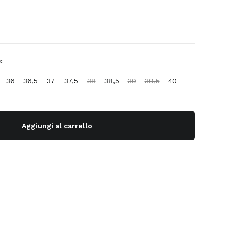
:
36
36,5
37
37,5
38
38,5
39
39,5
40
Aggiungi al carrello