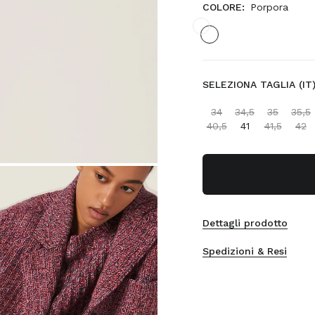
COLORE:
Porpora
SELEZIONA TAGLIA (IT)
34
34,5
35
35,5
40,5
41
41,5
42
Dettagli prodotto
Spedizioni & Resi