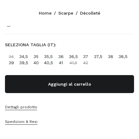
Colore:
Nero
Home
/
Scarpe
/
Décolleté
Seguici facebook
Seguici instagram
Seguici twitter
Seguici youtube
Seguici tiktok
Seguici snapchat
CONTATTI
SELEZIONA TAGLIA (IT):
+41 43 508 3668
34
34,5
35
35,5
36
36,5
37
37,5
38
38,5
Scrivici Su Whatsapp
39
39,5
40
40,5
41
41,5
42
Contatti
Trova Un Negozio
Sitemap
Aggiungi al carrello
SUPPORTO
Dettagli prodotto
Servizi Miu Miu
Traccia Il Tuo Ordine
Spedizioni & Resi
FAQ
Resi