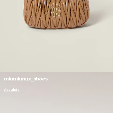
miumiunux_shoes
Acquista