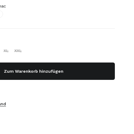
nac
XL
XXL
Zum Warenkorb hinzufügen
and