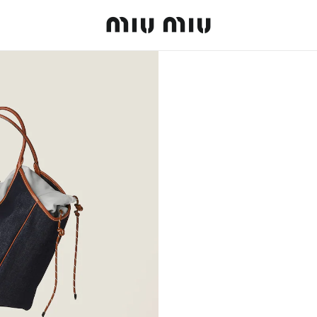
MiuMiu logo