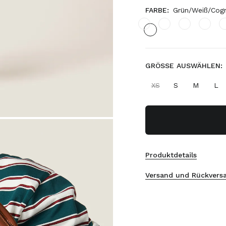
FARBE:
Grün/Weiß/Cog
GRÖSSE AUSWÄHLEN:
XS
S
M
L
Produktdetails
Versand und Rückvers