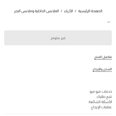
اللون:
أسود
الصفحة الرئيسية
/
الأزياء
/
الملابس الداخلية وملابس البحر
تابعنا facebook
تابعنا instagram
تابعنا twitter
تابعنا youtube
تابعنا tiktok
تابعنا snapchat
جهات الاتصال
غير متوفر
800648648
تواصل معنا عبر WhatsApp
جهات الاتصال
تفاصيل المنتج
مُحدِد موقع المتجر
خريطة الموقع
الشحن والإرجاع
الدعم
خدمات ميو ميو
تتبع طلبك
الأسئلة الشائعة
عمليات الإرجاع