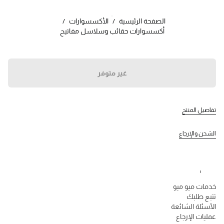
اللون:
زهري/أحمر
الصفحة الرئيسية
/
الأكسسوارات
/
أكسسوارات حقائب وسلاسل مفاتيح
تابعنا facebook
تابعنا instagram
تابعنا twitter
تابعنا youtube
تابعنا tiktok
تابعنا snapchat
غير متوفر
جهات الاتصال
800648648
تواصل معنا عبر WhatsApp
تفاصيل المنتج
جهات الاتصال
مُحدِد موقع المتجر
الشحن والإرجاع
خريطة الموقع
الدعم
خدمات ميو ميو
تتبع طلبك
الأسئلة الشائعة
عمليات الإرجاع