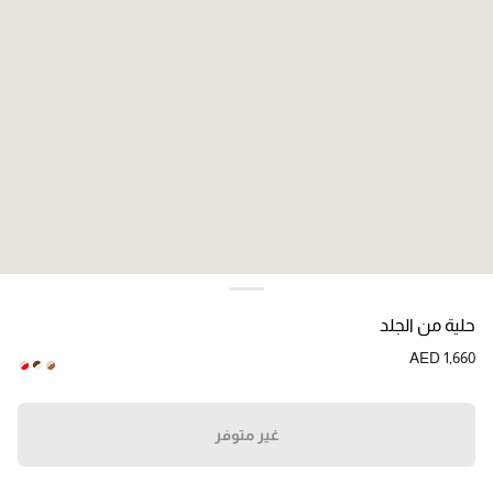
اللون:
زهري/أحمر
حلية من الجلد
AED 1,660
غير متوفر