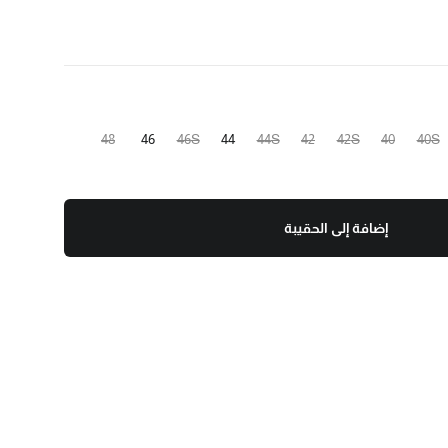
48
46
46S
44
44S
42
42S
40
40S
إضافة إلى الحقيبة