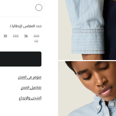
حدد المقاس (إيطاليا.):
38
38S
36
36S
50
متوفر في المتجر
تفاصيل المنتج
الشحن والإرجاع