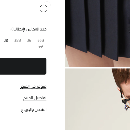
حدد المقاس (إيطاليا.):
38
38S
36
36S
50
متوفر في المتجر
تفاصيل المنتج
الشحن والإرجاع