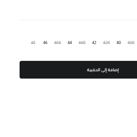
48
46
46S
44
44S
42
42S
40
40S
إضافة إلى الحقيبة