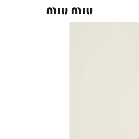
MiuMiu logo