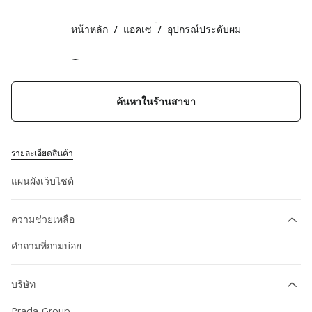
สี:
แดง
หน้าหลัก
/
แอคเซ
/
อุปกรณ์ประดับผม
ติดตามเรา facebook
ติดตามเรา instagram
ติดตามเรา twitter
ติดตามเรา youtube
ติดตามเรา tiktok
ติดตามเรา snapchat
ข้อมูลการติดต่อ
ค้นหาในร้านสาขา
+800 648648 00
เขียนถึงเราใน WhatsApp
ข้อมูลการติดต่อ
รายละเอียดสินค้า
ตัวระบุตำแหน่งร้านค้า
แผนผังเว็บไซต์
ความช่วยเหลือ
คำถามที่ถามบ่อย
บริษัท
Prada Group