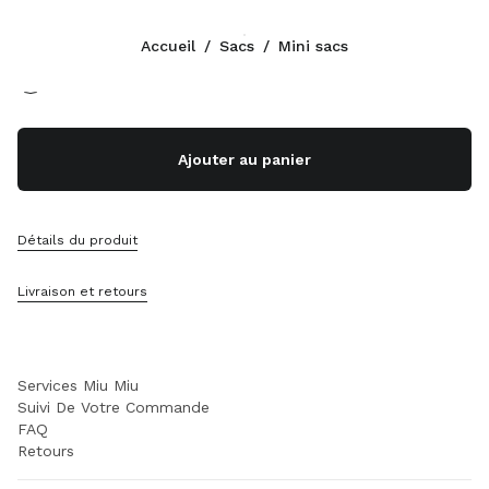
Couleur:
Cognac
Accueil
/
Sacs
/
Mini sacs
Suivez-nous facebook
Suivez-nous instagram
Suivez-nous twitter
Suivez-nous youtube
Suivez-nous tiktok
Suivez-nous snapchat
CONTACTS
Ajouter au panier
+352 27 94 21 54
Écrivez-Nous Sur WhatsApp
Contacts
Détails du produit
Localisation Boutique
Sitemap
Livraison et retours
ASSISTANCE
Services Miu Miu
Suivi De Votre Commande
FAQ
Retours