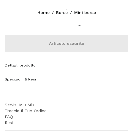
Colore:
Pirite
Home
/
Borse
/
Mini borse
Seguici facebook
Seguici instagram
Seguici twitter
Seguici youtube
Seguici tiktok
Seguici snapchat
CONTATTI
Articolo esaurito
+39 02 947 52 140
Scrivici Su Whatsapp
Contatti
Dettagli prodotto
Trova Un Negozio
Sitemap
Spedizioni & Resi
SUPPORTO
Servizi Miu Miu
Traccia Il Tuo Ordine
FAQ
Resi