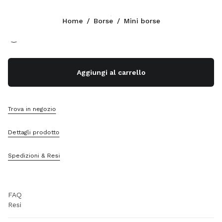
Colore:
Nero
Home
/
Borse
/
Mini borse
Seguici facebook
Seguici instagram
Seguici twitter
Seguici youtube
Seguici tiktok
Seguici snapchat
CONTATTI
Aggiungi al carrello
+39 02 947 52 140
Scrivici Su Whatsapp
Contatti
Trova in negozio
Trova Un Negozio
Sitemap
Dettagli prodotto
SUPPORTO
Spedizioni & Resi
Servizi Miu Miu
Traccia Il Tuo Ordine
FAQ
Resi