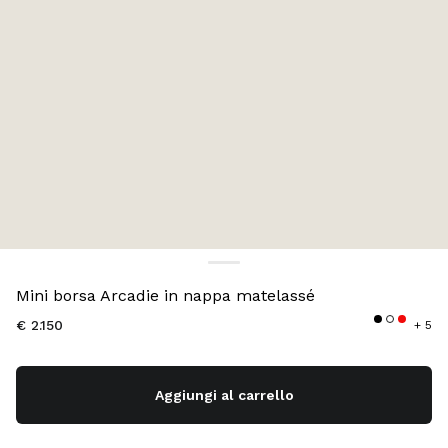
Colore:
Nero
Mini borsa Arcadie in nappa matelassé
€ 2.150
+ 5
Aggiungi al carrello