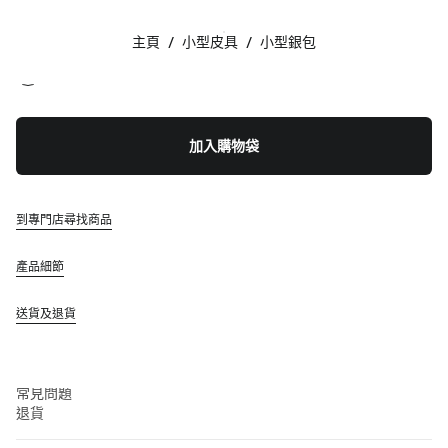
顏色:
黑色
主頁
/
小型皮具
/
小型銀包
追蹤我們 facebook
追蹤我們 instagram
追蹤我們 twitter
追蹤我們 youtube
聯絡方法
加入購物袋
+852 2603 9501
透過 WhatsApp 給我們留言
聯絡方法
到專門店尋找商品
查找專門店
網站地圖
產品細節
支援
送貨及退貨
Miu Miu 服務
追蹤訂單
常見問題
退貨