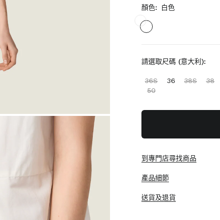
顏色:
白色
請選取尺碼 (意大利):
36S
36
38S
38
50
到專門店尋找商品
產品細節
送貨及退貨