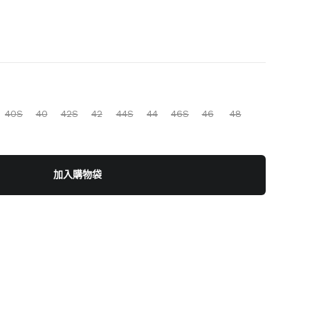
40S
40
42S
42
44S
44
46S
46
48
加入購物袋