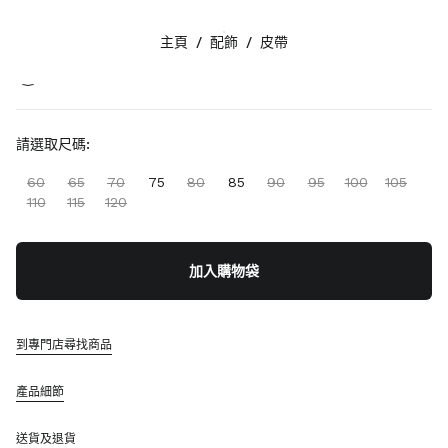
顏色:
自然色/干邑色
主頁
/
配飾
/
皮帶
追蹤我們 facebook
追蹤我們 instagram
追蹤我們 twitter
追蹤我們 youtube
聯絡方法
請選取尺碼:
+852 2603 9501
60
65
70
75
80
85
90
95
100
105
透過 WhatsApp 給我們留言
110
115
120
聯絡方法
查找專門店
網站地圖
加入購物袋
支援
到專門店尋找商品
Miu Miu 服務
追蹤訂單
產品細節
常見問題
退貨
送貨及退貨