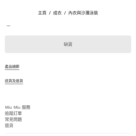
顏色:
藍色
主頁
/
成衣
/
內衣與沙灘泳裝
追蹤我們 facebook
追蹤我們 instagram
追蹤我們 twitter
追蹤我們 youtube
聯絡方法
缺貨
+852 2603 9501
透過 WhatsApp 給我們留言
聯絡方法
產品細節
查找專門店
網站地圖
送貨及退貨
支援
Miu Miu 服務
追蹤訂單
常見問題
退貨